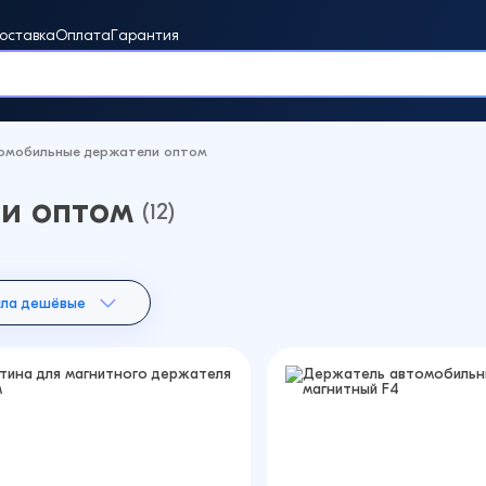
оставка
Оплата
Гарантия
омобильные держатели оптом
и оптом
винки
(12)
ала дешёвые