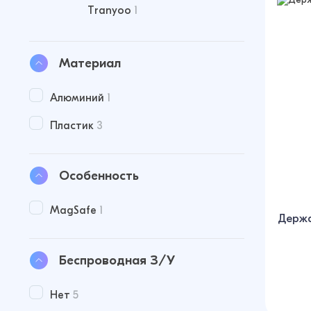
Tranyoo
1
Материал
Алюминий
1
Пластик
3
Особенность
MagSafe
1
Держа
Беспроводная З/У
Нет
5