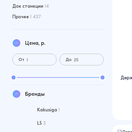
Док станкции
14
Прочее
1 437
Цена, р.
От
До
Держ
Бренды
Kakusiga
1
LS
3